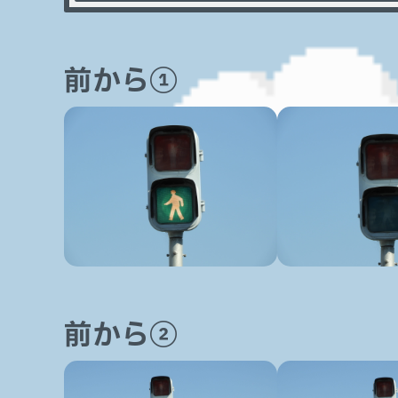
前から①
前から②