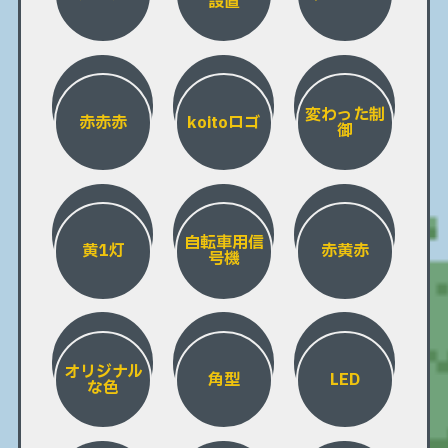
設置
変わった制
赤赤赤
koitoロゴ
御
自転車用信
黄1灯
赤黄赤
号機
オリジナル
角型
LED
な色