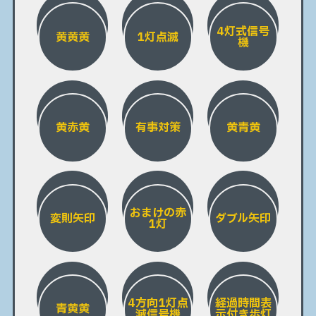
4灯式信号
黄黄黄
1灯点滅
機
黄赤黄
有事対策
黄青黄
おまけの赤
変則矢印
ダブル矢印
1灯
4方向1灯点
経過時間表
青黄黄
滅信号機
示付き歩灯