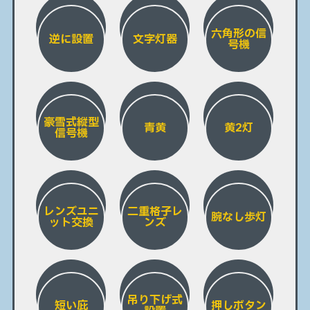
六角形の信
逆に設置
文字灯器
号機
豪雪式縦型
青黄
黄2灯
信号機
レンズユニ
二重格子レ
腕なし歩灯
ット交換
ンズ
吊り下げ式
短い庇
押しボタン