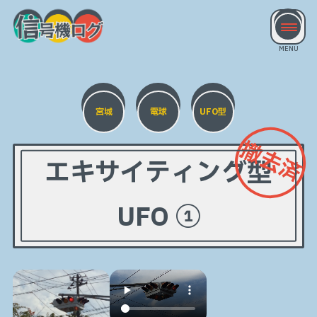
宮城
電球
UFO型
撤去済
エキサイティング型
UFO ①