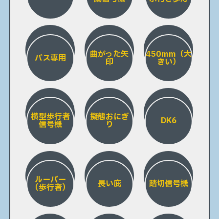
曲がった矢
450mm（大
バス専用
印
きい）
横型歩行者
擬態おにぎ
DK6
信号機
り
ルーバー
長い庇
踏切信号機
（歩行者）