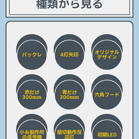
種類から見る
オリジナル
バックレ
4灯矢印
デザイン
赤だけ
青だけ
六角フード
300mm
300mm
小糸製作所
踏切動作反
初期LED
の信号機
応灯