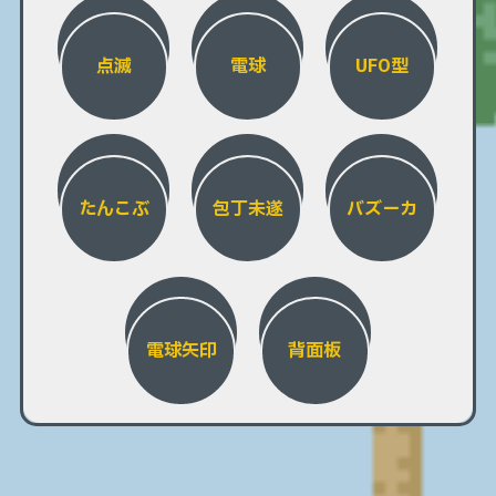
点滅
電球
UFO型
たんこぶ
包丁未遂
バズーカ
電球矢印
背面板