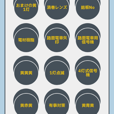
おまけの黄
渦巻レンズ
銘板No
1灯
路面電車矢
路面電車用
電材樹脂
印
信号機
4灯式信号
黄黄黄
1灯点滅
機
黄赤黄
有事対策
黄青黄