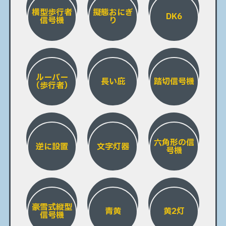
横型歩行者
擬態おにぎ
DK6
信号機
り
ルーバー
長い庇
踏切信号機
（歩行者）
六角形の信
逆に設置
文字灯器
号機
豪雪式縦型
青黄
黄2灯
信号機