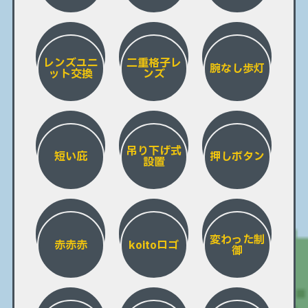
レンズユニ
二重格子レ
腕なし歩灯
ット交換
ンズ
吊り下げ式
短い庇
押しボタン
設置
変わった制
赤赤赤
koitoロゴ
御