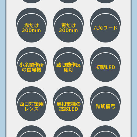
赤だけ
青だけ
六角フード
300mm
300mm
小糸製作所
踏切動作反
初期LED
の信号機
応灯
西日対策用
星和電機の
踏切信号
レンズ
拡散LED