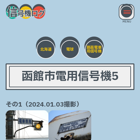
路面電車
北海道
電球
用信号機
函館市電用信号機5
その1（2024.01.03撮影）