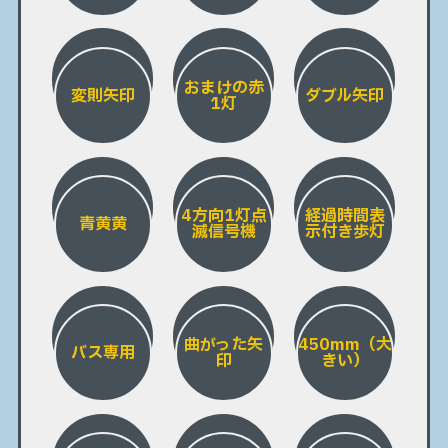
おまけの赤
変則矢印
ダブル矢印
1灯
4方向1灯点
経過時間表
青黄黄
滅信号機
示付き歩灯
曲がった矢
450mm（大
バス専用
印
きい）