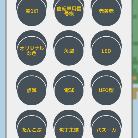
自転車用信
黄1灯
赤黄赤
号機
オリジナル
角型
LED
な色
点滅
電球
UFO型
たんこぶ
包丁未遂
バズーカ