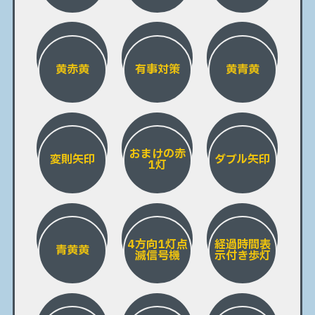
黄赤黄
有事対策
黄青黄
おまけの赤
変則矢印
ダブル矢印
1灯
4方向1灯点
経過時間表
青黄黄
滅信号機
示付き歩灯