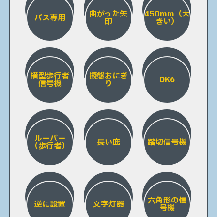
曲がった矢
450mm（大
バス専用
印
きい）
横型歩行者
擬態おにぎ
DK6
信号機
り
ルーバー
長い庇
踏切信号機
（歩行者）
六角形の信
逆に設置
文字灯器
号機