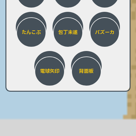
たんこぶ
包丁未遂
バズーカ
電球矢印
背面板