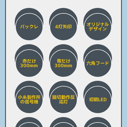
オリジナル
バックレ
4灯矢印
デザイン
赤だけ
青だけ
六角フード
300mm
300mm
小糸製作所
踏切動作反
初期LED
の信号機
応灯