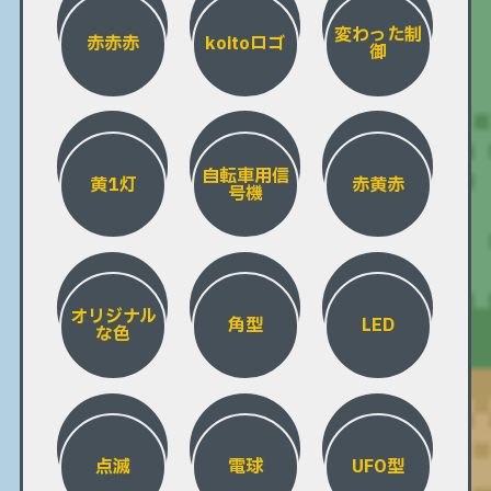
変わった制
赤赤赤
koitoロゴ
御
自転車用信
黄1灯
赤黄赤
号機
オリジナル
角型
LED
な色
点滅
電球
UFO型