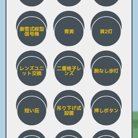
豪雪式縦型
青黄
黄2灯
信号機
レンズユニ
二重格子レ
腕なし歩灯
ット交換
ンズ
吊り下げ式
短い庇
押しボタン
設置