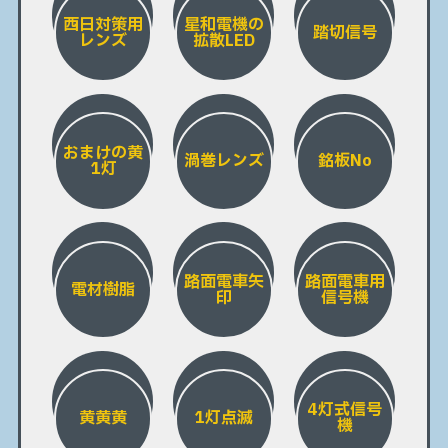
西日対策用
星和電機の
踏切信号
レンズ
拡散LED
おまけの黄
渦巻レンズ
銘板No
1灯
路面電車矢
路面電車用
電材樹脂
印
信号機
4灯式信号
黄黄黄
1灯点滅
機