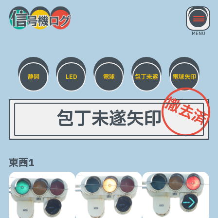
静岡
LED
電球
包丁未遂
電球矢印
撤去済
包丁未遂矢印
東→西1