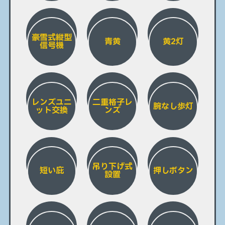
豪雪式縦型
青黄
黄2灯
信号機
レンズユニ
二重格子レ
腕なし歩灯
ット交換
ンズ
吊り下げ式
短い庇
押しボタン
設置