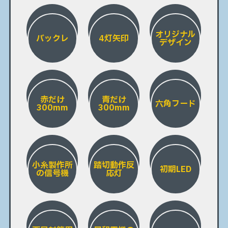
オリジナル
バックレ
4灯矢印
デザイン
赤だけ
青だけ
六角フード
300mm
300mm
小糸製作所
踏切動作反
初期LED
の信号機
応灯