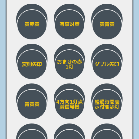
黄赤黄
有事対策
黄青黄
おまけの赤
変則矢印
ダブル矢印
1灯
4方向1灯点
経過時間表
青黄黄
滅信号機
示付き歩灯