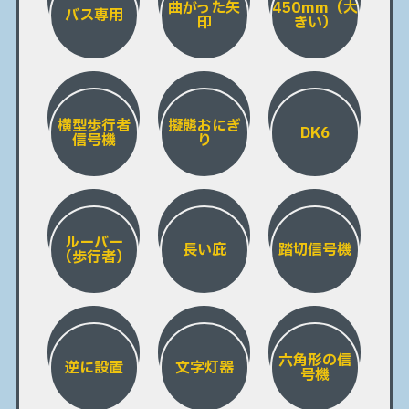
曲がった矢
450mm（大
バス専用
印
きい）
横型歩行者
擬態おにぎ
DK6
信号機
り
ルーバー
長い庇
踏切信号機
（歩行者）
六角形の信
逆に設置
文字灯器
号機