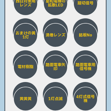
西日対策用
星和電機の
踏切信号
レンズ
拡散LED
おまけの黄
渦巻レンズ
銘板No
1灯
路面電車矢
路面電車用
電材樹脂
印
信号機
4灯式信号
黄黄黄
1灯点滅
機