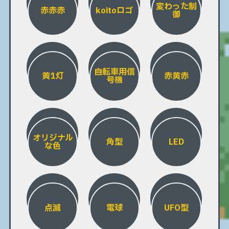
変わった制
赤赤赤
koitoロゴ
御
自転車用信
黄1灯
赤黄赤
号機
オリジナル
角型
LED
な色
点滅
電球
UFO型