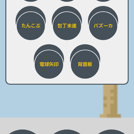
たんこぶ
包丁未遂
バズーカ
電球矢印
背面板