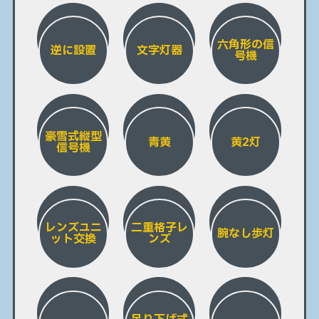
六角形の信
逆に設置
文字灯器
号機
豪雪式縦型
青黄
黄2灯
信号機
レンズユニ
二重格子レ
腕なし歩灯
ット交換
ンズ