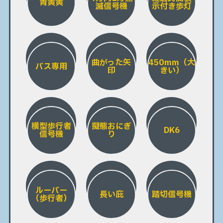
青黄黄
滅信号機
示付き歩灯
曲がった矢
450mm（大
バス専用
印
きい）
横型歩行者
擬態おにぎ
DK6
信号機
り
ルーバー
長い庇
踏切信号機
（歩行者）