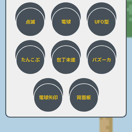
点滅
電球
UFO型
たんこぶ
包丁未遂
バズーカ
電球矢印
背面板