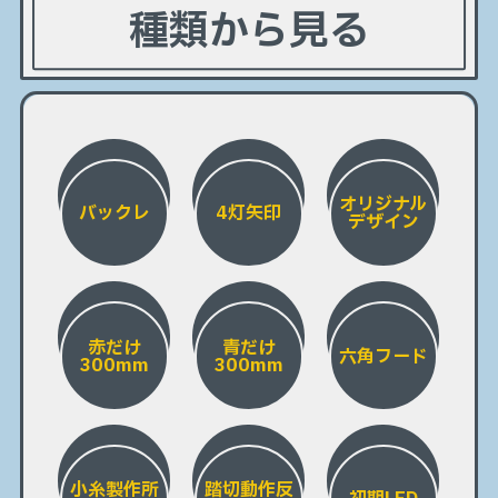
種類から見る
オリジナル
バックレ
4灯矢印
デザイン
赤だけ
青だけ
六角フード
300mm
300mm
小糸製作所
踏切動作反