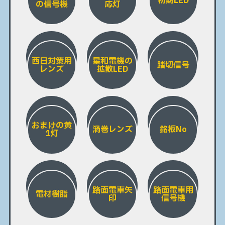
初期LED
の信号機
応灯
西日対策用
星和電機の
踏切信号
レンズ
拡散LED
おまけの黄
渦巻レンズ
銘板No
1灯
路面電車矢
路面電車用
電材樹脂
印
信号機