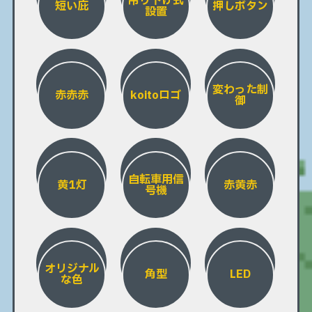
吊り下げ式
短い庇
押しボタン
設置
変わった制
赤赤赤
koitoロゴ
御
自転車用信
黄1灯
赤黄赤
号機
オリジナル
角型
LED
な色