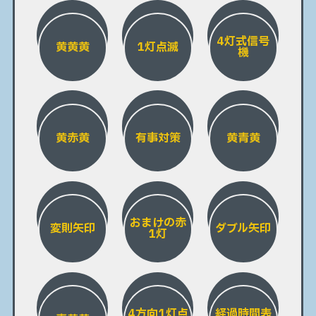
4灯式信号
黄黄黄
1灯点滅
機
黄赤黄
有事対策
黄青黄
おまけの赤
変則矢印
ダブル矢印
1灯
4方向1灯点
経過時間表