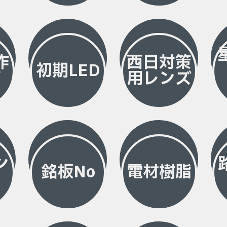
作
西日対策
初期LED
灯
用レンズ
ン
銘板No
電材樹脂