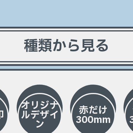
種類から見る
オリジナ
赤だけ
印
ルデザイ
300mm
ン