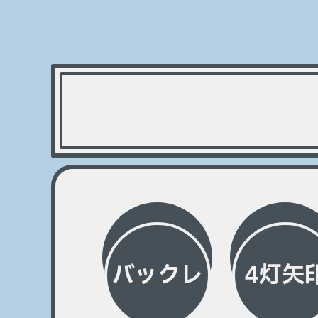
バックレ
4灯矢