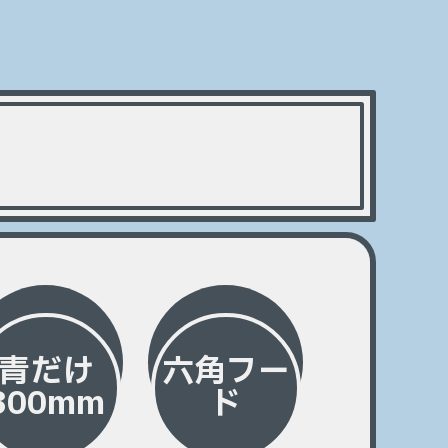
青だけ
六角フー
300mm
ド