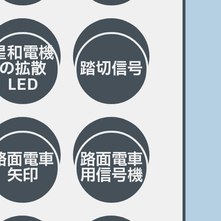
星和電機
の拡散
踏切信号
LED
路面電車
路面電車
矢印
用信号機