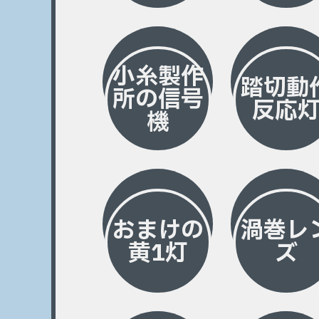
小糸製作
踏切動
所の信号
反応
機
おまけの
渦巻レ
黄1灯
ズ