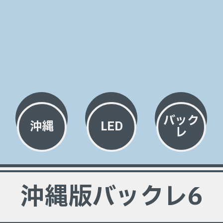
バック
沖縄
LED
レ
沖縄版バックレ6