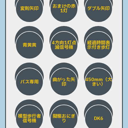
おまけの赤
変則矢印
ダブル矢印
1灯
4方向1灯点
経過時間表
青黄黄
滅信号機
示付き歩灯
曲がった矢
450mm（大
バス専用
印
きい）
横型歩行者
擬態おにぎ
DK6
信号機
り