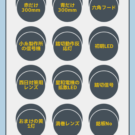
赤だけ
青だけ
六角フード
300mm
300mm
小糸製作所
踏切動作反
初期LED
の信号機
応灯
西日対策用
星和電機の
踏切信号
レンズ
拡散LED
おまけの黄
渦巻レンズ
銘板No
1灯