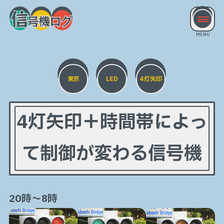
東京
LED
4灯矢印
4灯矢印＋時間帯によっ
て制御が変わる信号機
20時～8時