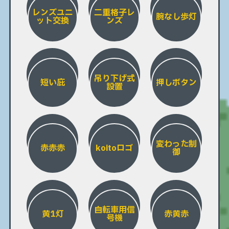
レンズユニ
二重格子レ
腕なし歩灯
ット交換
ンズ
吊り下げ式
短い庇
押しボタン
設置
変わった制
赤赤赤
koitoロゴ
御
自転車用信
黄1灯
赤黄赤
号機