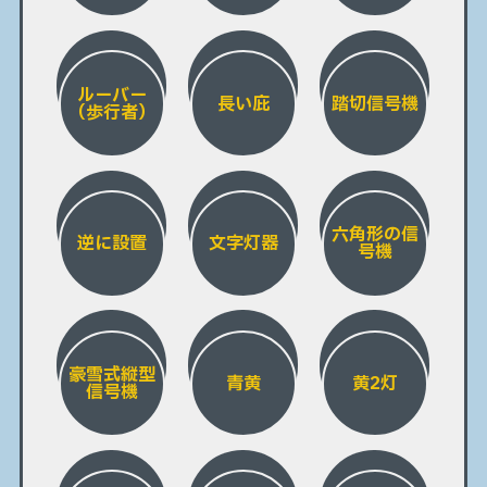
ルーバー
長い庇
踏切信号機
（歩行者）
六角形の信
逆に設置
文字灯器
号機
豪雪式縦型
青黄
黄2灯
信号機