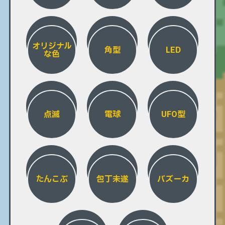
オリジナル
角型
LED
な色
点滅
電球
UFO型
たんこぶ
包丁未遂
バズーカ