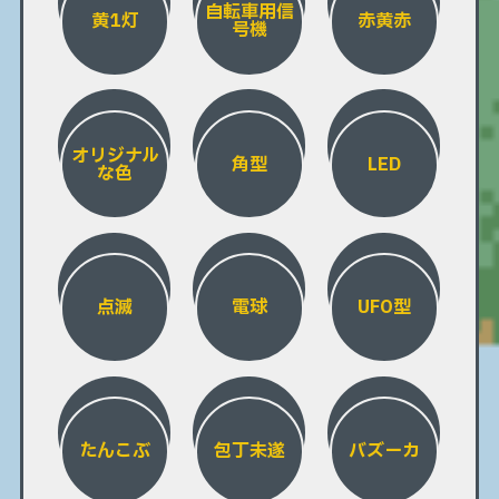
自転車用信
黄1灯
赤黄赤
号機
オリジナル
角型
LED
な色
点滅
電球
UFO型
たんこぶ
包丁未遂
バズーカ