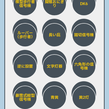
横型歩行者
擬態おにぎ
DK6
信号機
り
ルーバー
長い庇
踏切信号機
（歩行者）
六角形の信
逆に設置
文字灯器
号機
豪雪式縦型
青黄
黄2灯
信号機