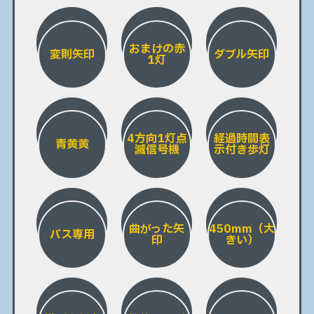
おまけの赤
変則矢印
ダブル矢印
1灯
4方向1灯点
経過時間表
青黄黄
滅信号機
示付き歩灯
曲がった矢
450mm（大
バス専用
印
きい）