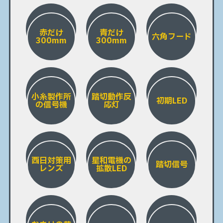
赤だけ
青だけ
六角フード
300mm
300mm
小糸製作所
踏切動作反
初期LED
の信号機
応灯
西日対策用
星和電機の
踏切信号
レンズ
拡散LED