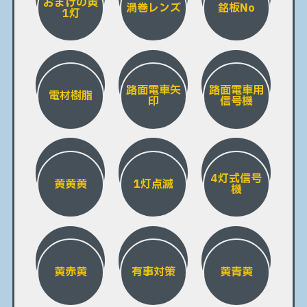
おまけの黄
渦巻レンズ
銘板No
1灯
路面電車矢
路面電車用
電材樹脂
印
信号機
4灯式信号
黄黄黄
1灯点滅
機
黄赤黄
有事対策
黄青黄