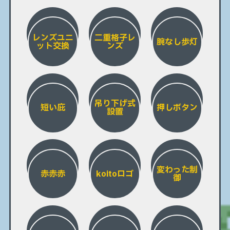
レンズユニ
二重格子レ
腕なし歩灯
ット交換
ンズ
吊り下げ式
短い庇
押しボタン
設置
変わった制
赤赤赤
koitoロゴ
御