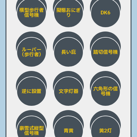
横型歩行者
擬態おにぎ
DK6
信号機
り
ルーバー
長い庇
踏切信号機
（歩行者）
六角形の信
逆に設置
文字灯器
号機
豪雪式縦型
青黄
黄2灯
信号機