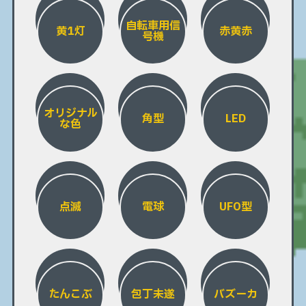
自転車用信
黄1灯
赤黄赤
号機
オリジナル
角型
LED
な色
点滅
電球
UFO型
たんこぶ
包丁未遂
バズーカ