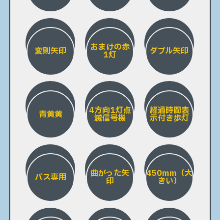
おまけの赤
変則矢印
ダブル矢印
1灯
4方向1灯点
経過時間表
青黄黄
滅信号機
示付き歩灯
曲がった矢
450mm（大
バス専用
印
きい）