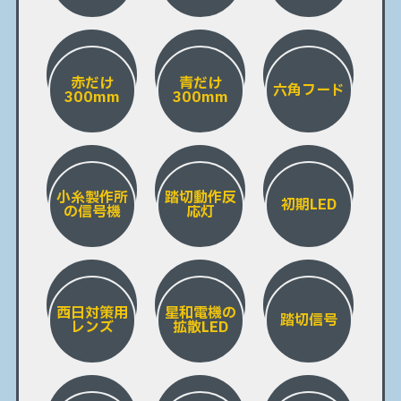
赤だけ
青だけ
六角フード
300mm
300mm
小糸製作所
踏切動作反
初期LED
の信号機
応灯
西日対策用
星和電機の
踏切信号
レンズ
拡散LED