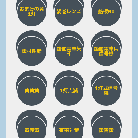
おまけの黄
渦巻レンズ
銘板No
1灯
路面電車矢
路面電車用
電材樹脂
印
信号機
4灯式信号
黄黄黄
1灯点滅
機
黄赤黄
有事対策
黄青黄