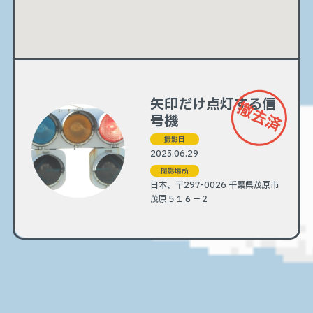
矢印だけ点灯する信
撤去済
号機
撮影日
2025.06.29
撮影場所
日本、〒297-0026 千葉県茂原市
茂原５１６−２