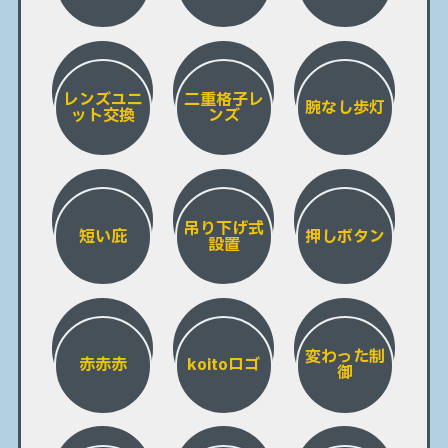
レンズユニ
二重格子レ
腕なし歩灯
ット交換
ンズ
吊り下げ式
短い庇
押しボタン
設置
変わった制
赤赤赤
koitoロゴ
御