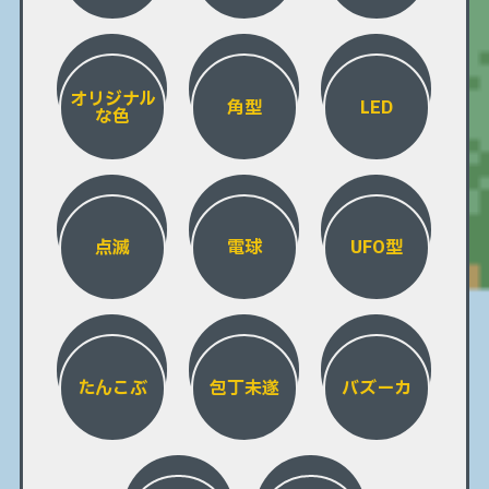
オリジナル
角型
LED
な色
点滅
電球
UFO型
たんこぶ
包丁未遂
バズーカ