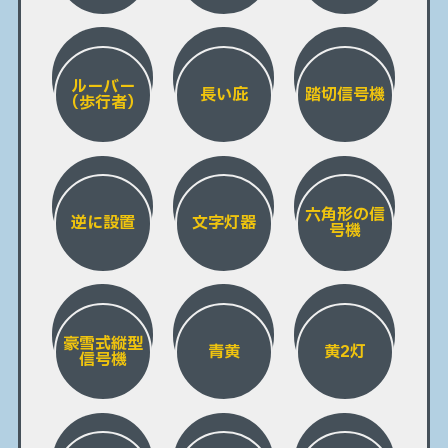
ルーバー
長い庇
踏切信号機
（歩行者）
六角形の信
逆に設置
文字灯器
号機
豪雪式縦型
青黄
黄2灯
信号機