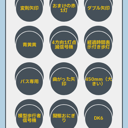
おまけの赤
変則矢印
ダブル矢印
1灯
4方向1灯点
経過時間表
青黄黄
滅信号機
示付き歩灯
曲がった矢
450mm（大
バス専用
印
きい）
横型歩行者
擬態おにぎ
DK6
信号機
り