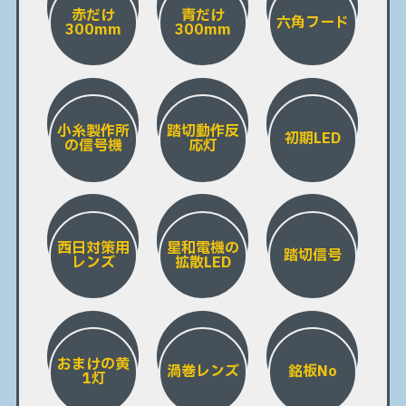
赤だけ
青だけ
六角フード
300mm
300mm
小糸製作所
踏切動作反
初期LED
の信号機
応灯
西日対策用
星和電機の
踏切信号
レンズ
拡散LED
おまけの黄
渦巻レンズ
銘板No
1灯