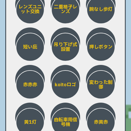
レンズユニ
二重格子レ
腕なし歩灯
ット交換
ンズ
吊り下げ式
短い庇
押しボタン
設置
変わった制
赤赤赤
koitoロゴ
御
自転車用信
黄1灯
赤黄赤
号機