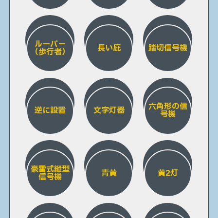
ルーバー
長い庇
踏切信号機
（歩行者）
六角形の信
逆に設置
文字灯器
号機
豪雪式縦型
青黄
黄2灯
信号機