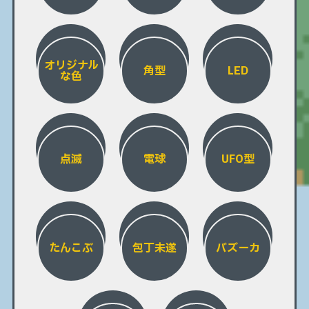
オリジナル
角型
LED
な色
点滅
電球
UFO型
たんこぶ
包丁未遂
バズーカ