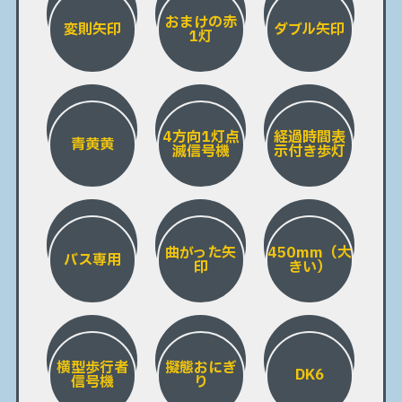
おまけの赤
変則矢印
ダブル矢印
1灯
4方向1灯点
経過時間表
青黄黄
滅信号機
示付き歩灯
曲がった矢
450mm（大
バス専用
印
きい）
横型歩行者
擬態おにぎ
DK6
信号機
り