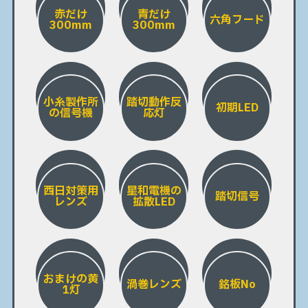
赤だけ
青だけ
六角フード
300mm
300mm
小糸製作所
踏切動作反
初期LED
の信号機
応灯
西日対策用
星和電機の
踏切信号
レンズ
拡散LED
おまけの黄
渦巻レンズ
銘板No
1灯