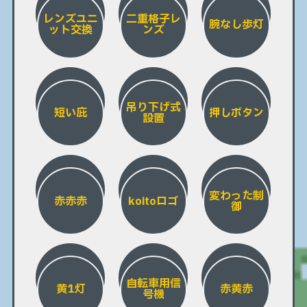
レンズユニ
二重格子レ
腕なし歩灯
ット交換
ンズ
吊り下げ式
短い庇
押しボタン
設置
変わった制
赤赤赤
koitoロゴ
御
自転車用信
黄1灯
赤黄赤
号機