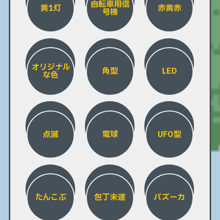
自転車用信
黄1灯
赤黄赤
号機
オリジナル
角型
LED
な色
点滅
電球
UFO型
たんこぶ
包丁未遂
バズーカ