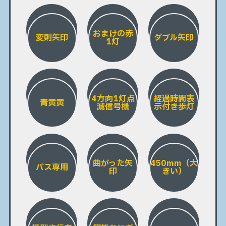
おまけの赤
変則矢印
ダブル矢印
1灯
4方向1灯点
経過時間表
青黄黄
滅信号機
示付き歩灯
曲がった矢
450mm（大
バス専用
印
きい）