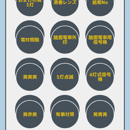
おまけの黄
渦巻レンズ
銘板No
1灯
路面電車矢
路面電車用
電材樹脂
印
信号機
4灯式信号
黄黄黄
1灯点滅
機
黄赤黄
有事対策
黄青黄