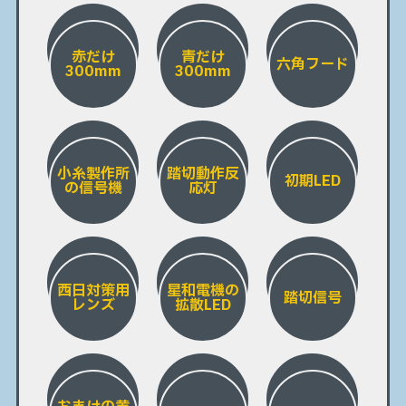
赤だけ
青だけ
六角フード
300mm
300mm
小糸製作所
踏切動作反
初期LED
の信号機
応灯
西日対策用
星和電機の
踏切信号
レンズ
拡散LED