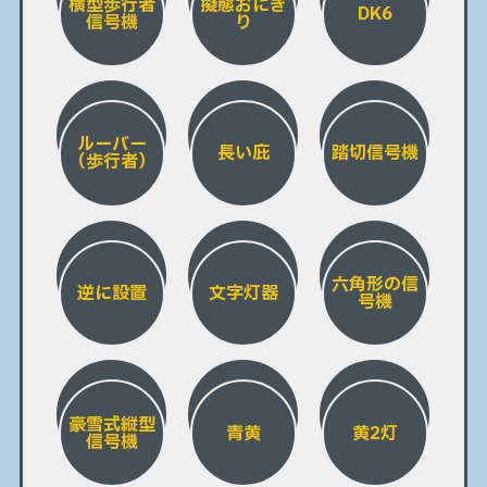
横型歩行者
擬態おにぎ
DK6
信号機
り
ルーバー
長い庇
踏切信号機
（歩行者）
六角形の信
逆に設置
文字灯器
号機
豪雪式縦型
青黄
黄2灯
信号機