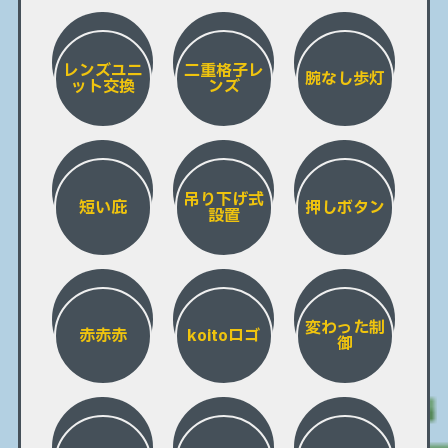
レンズユニ
二重格子レ
腕なし歩灯
ット交換
ンズ
吊り下げ式
短い庇
押しボタン
設置
変わった制
赤赤赤
koitoロゴ
御