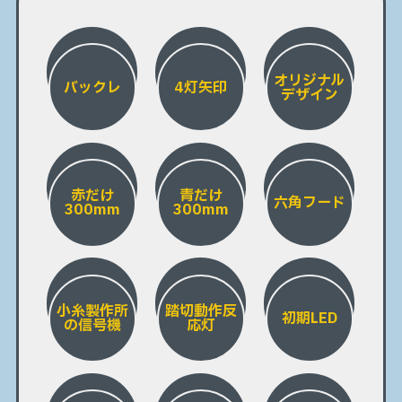
オリジナル
バックレ
4灯矢印
デザイン
赤だけ
青だけ
六角フード
300mm
300mm
小糸製作所
踏切動作反
初期LED
の信号機
応灯