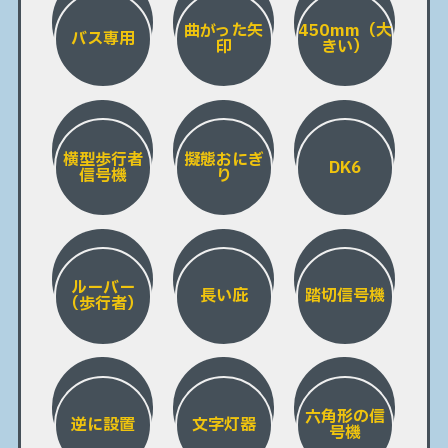
曲がった矢
450mm（大
バス専用
印
きい）
横型歩行者
擬態おにぎ
DK6
信号機
り
ルーバー
長い庇
踏切信号機
（歩行者）
六角形の信
逆に設置
文字灯器
号機