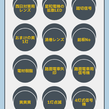
西日対策用
星和電機の
踏切信号
レンズ
拡散LED
おまけの黄
渦巻レンズ
銘板No
1灯
路面電車矢
路面電車用
電材樹脂
印
信号機
4灯式信号
黄黄黄
1灯点滅
機