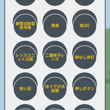
豪雪式縦型
青黄
黄2灯
信号機
レンズユニ
二重格子レ
腕なし歩灯
ット交換
ンズ
吊り下げ式
短い庇
押しボタン
設置