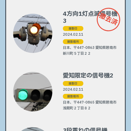
4方向1灯点滅信号機
撤去済
3
撮影日
2024.02.11
撮影場所
日本、〒447-0863 愛知県碧南市
新川町５丁目２２
愛知限定の信号機2
撮影日
2024.02.11
撮影場所
日本、〒447-0865 愛知県碧南市
浅間町２丁目８２
3段重ねの信号機