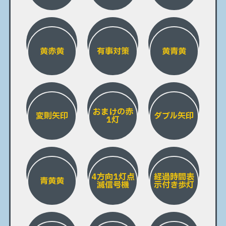
黄赤黄
有事対策
黄青黄
おまけの赤
変則矢印
ダブル矢印
1灯
4方向1灯点
経過時間表
青黄黄
滅信号機
示付き歩灯