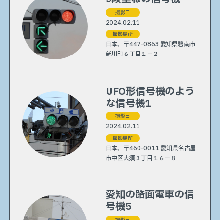
撮影日
2024.02.11
撮影場所
日本、〒447-0863 愛知県碧南市
新川町６丁目１−２
UFO形信号機のよう
な信号機1
撮影日
2024.02.11
撮影場所
日本、〒460-0011 愛知県名古屋
市中区大須３丁目１６−８
愛知の路面電車の信
号機5
撮影日