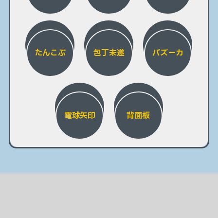
たんこぶ
包丁未遂
バズーカ
電球矢印
背面板