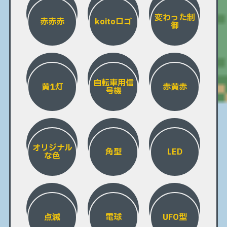
変わった制
赤赤赤
koitoロゴ
御
自転車用信
黄1灯
赤黄赤
号機
オリジナル
角型
LED
な色
点滅
電球
UFO型