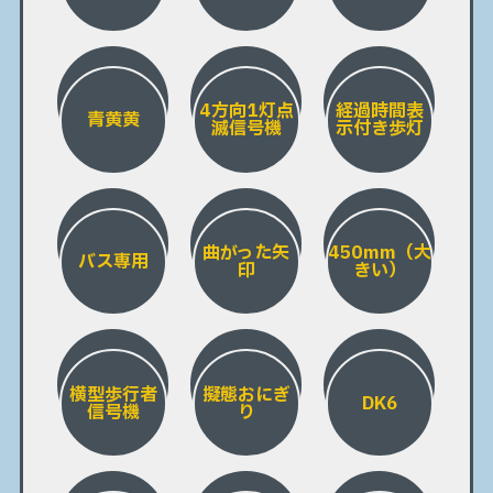
4方向1灯点
経過時間表
青黄黄
滅信号機
示付き歩灯
曲がった矢
450mm（大
バス専用
印
きい）
横型歩行者
擬態おにぎ
DK6
信号機
り