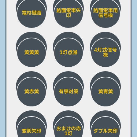
路面電車矢
路面電車用
電材樹脂
印
信号機
4灯式信号
黄黄黄
1灯点滅
機
黄赤黄
有事対策
黄青黄
おまけの赤
変則矢印
ダブル矢印
1灯