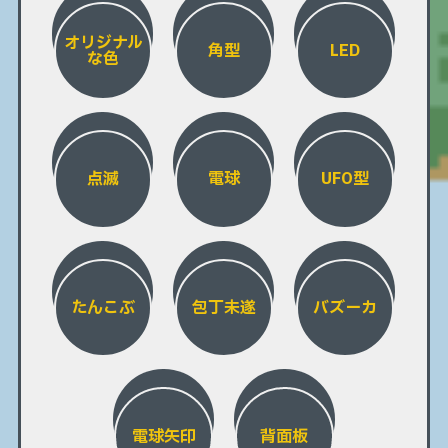
オリジナル
角型
LED
な色
点滅
電球
UFO型
たんこぶ
包丁未遂
バズーカ
電球矢印
背面板