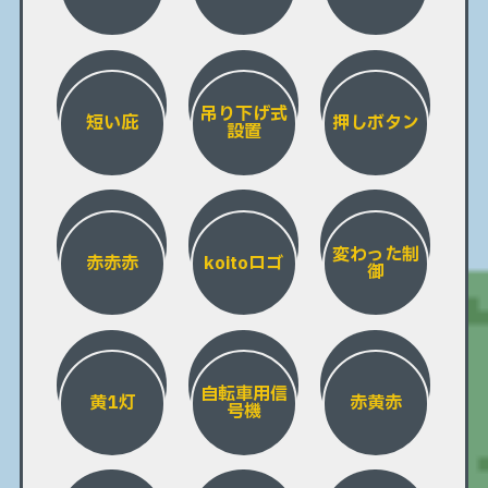
吊り下げ式
短い庇
押しボタン
設置
変わった制
赤赤赤
koitoロゴ
御
自転車用信
黄1灯
赤黄赤
号機