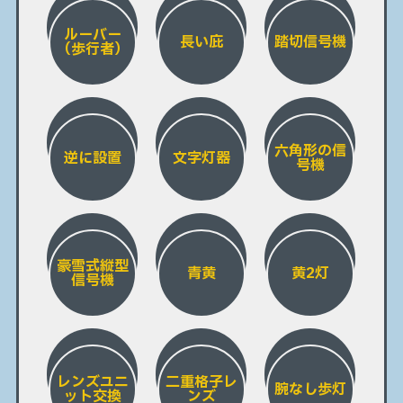
ルーバー
長い庇
踏切信号機
（歩行者）
六角形の信
逆に設置
文字灯器
号機
豪雪式縦型
青黄
黄2灯
信号機
レンズユニ
二重格子レ
腕なし歩灯
ット交換
ンズ