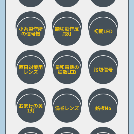
小糸製作所
踏切動作反
初期LED
の信号機
応灯
西日対策用
星和電機の
踏切信号
レンズ
拡散LED
おまけの黄
渦巻レンズ
銘板No
1灯