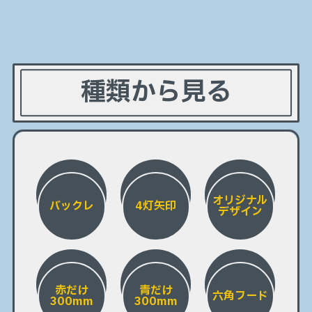
種類から見る
オリジナル
バックレ
4灯矢印
デザイン
赤だけ
青だけ
六角フード
300mm
300mm