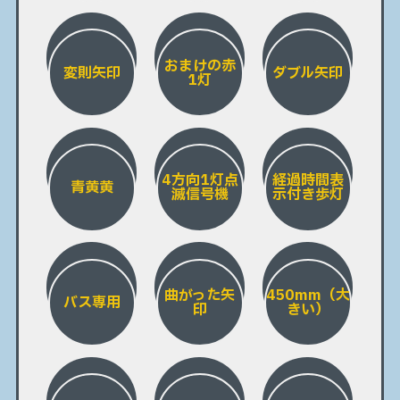
おまけの赤
変則矢印
ダブル矢印
1灯
4方向1灯点
経過時間表
青黄黄
滅信号機
示付き歩灯
曲がった矢
450mm（大
バス専用
印
きい）