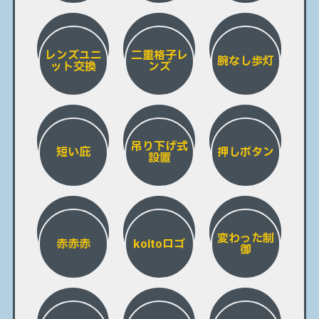
レンズユニ
二重格子レ
腕なし歩灯
ット交換
ンズ
吊り下げ式
短い庇
押しボタン
設置
変わった制
赤赤赤
koitoロゴ
御