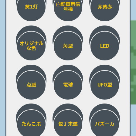
自転車用信
黄1灯
赤黄赤
号機
オリジナル
角型
LED
な色
点滅
電球
UFO型
たんこぶ
包丁未遂
バズーカ