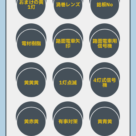
おまけの黄
渦巻レンズ
銘板No
1灯
路面電車矢
路面電車用
電材樹脂
印
信号機
4灯式信号
黄黄黄
1灯点滅
機
黄赤黄
有事対策
黄青黄