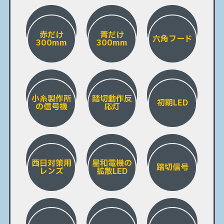
赤だけ
青だけ
六角フード
300mm
300mm
小糸製作所
踏切動作反
初期LED
の信号機
応灯
西日対策用
星和電機の
踏切信号
レンズ
拡散LED