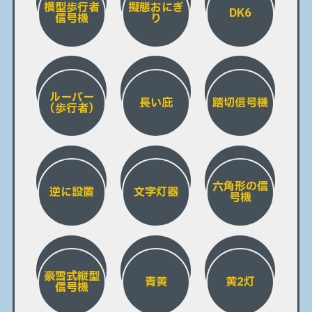
横型歩行者
擬態おにぎ
DK6
信号機
り
ルーバー
長い庇
踏切信号機
（歩行者）
六角形の信
逆に設置
文字灯器
号機
豪雪式縦型
青黄
黄2灯
信号機